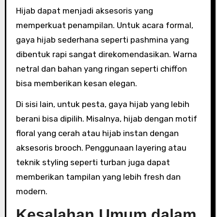
Hijab dapat menjadi aksesoris yang
memperkuat penampilan. Untuk acara formal,
gaya hijab sederhana seperti pashmina yang
dibentuk rapi sangat direkomendasikan. Warna
netral dan bahan yang ringan seperti chiffon
bisa memberikan kesan elegan.
Di sisi lain, untuk pesta, gaya hijab yang lebih
berani bisa dipilih. Misalnya, hijab dengan motif
floral yang cerah atau hijab instan dengan
aksesoris brooch. Penggunaan layering atau
teknik styling seperti turban juga dapat
memberikan tampilan yang lebih fresh dan
modern.
Kesalahan Umum dalam