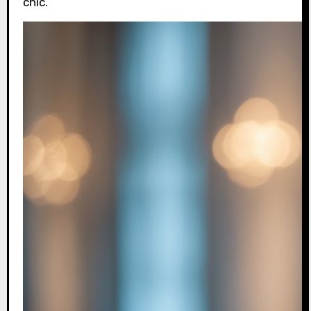
chic.