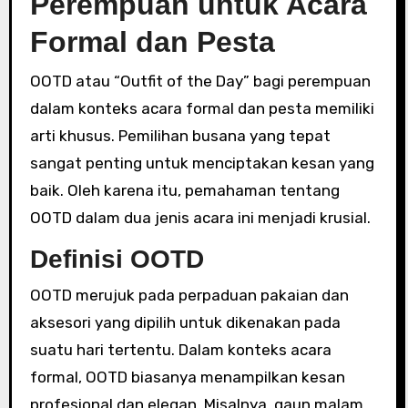
Perempuan untuk Acara
Formal dan Pesta
OOTD atau “Outfit of the Day” bagi perempuan
dalam konteks acara formal dan pesta memiliki
arti khusus. Pemilihan busana yang tepat
sangat penting untuk menciptakan kesan yang
baik. Oleh karena itu, pemahaman tentang
OOTD dalam dua jenis acara ini menjadi krusial.
Definisi OOTD
OOTD merujuk pada perpaduan pakaian dan
aksesori yang dipilih untuk dikenakan pada
suatu hari tertentu. Dalam konteks acara
formal, OOTD biasanya menampilkan kesan
profesional dan elegan. Misalnya, gaun malam,