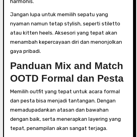
harmonis.
Jangan lupa untuk memilih sepatu yang
nyaman namun tetap stylish, seperti stiletto
atau kitten heels. Aksesori yang tepat akan
menambah kepercayaan diri dan menonjolkan
gaya pribadi.
Panduan Mix and Match
OOTD Formal dan Pesta
Memilih outfit yang tepat untuk acara formal
dan pesta bisa menjadi tantangan. Dengan
memadupadankan atasan dan bawahan
dengan baik, serta menerapkan layering yang
tepat, penampilan akan sangat terjaga.