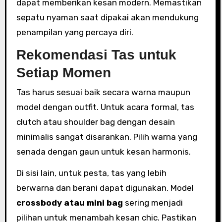
dapat memberikan kesan modern. Memastikan
sepatu nyaman saat dipakai akan mendukung
penampilan yang percaya diri.
Rekomendasi Tas untuk
Setiap Momen
Tas harus sesuai baik secara warna maupun
model dengan outfit. Untuk acara formal, tas
clutch atau shoulder bag dengan desain
minimalis sangat disarankan. Pilih warna yang
senada dengan gaun untuk kesan harmonis.
Di sisi lain, untuk pesta, tas yang lebih
berwarna dan berani dapat digunakan. Model
crossbody atau mini bag
sering menjadi
pilihan untuk menambah kesan chic. Pastikan