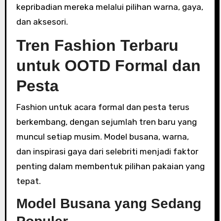
kepribadian mereka melalui pilihan warna, gaya,
dan aksesori.
Tren Fashion Terbaru
untuk OOTD Formal dan
Pesta
Fashion untuk acara formal dan pesta terus
berkembang, dengan sejumlah tren baru yang
muncul setiap musim. Model busana, warna,
dan inspirasi gaya dari selebriti menjadi faktor
penting dalam membentuk pilihan pakaian yang
tepat.
Model Busana yang Sedang