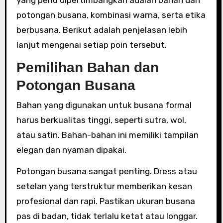
potongan busana, kombinasi warna, serta etika
berbusana. Berikut adalah penjelasan lebih
lanjut mengenai setiap poin tersebut.
Pemilihan Bahan dan
Potongan Busana
Bahan yang digunakan untuk busana formal
harus berkualitas tinggi, seperti sutra, wol,
atau satin. Bahan-bahan ini memiliki tampilan
elegan dan nyaman dipakai.
Potongan busana sangat penting. Dress atau
setelan yang terstruktur memberikan kesan
profesional dan rapi. Pastikan ukuran busana
pas di badan, tidak terlalu ketat atau longgar.