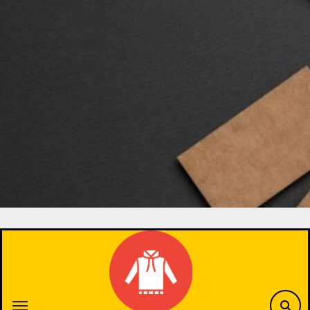
Skip
to
content