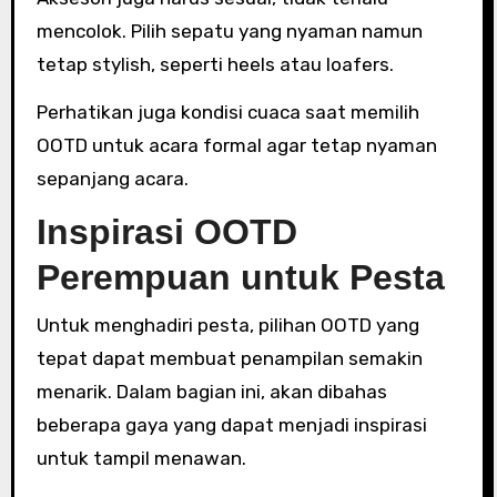
mencolok. Pilih sepatu yang nyaman namun
tetap stylish, seperti heels atau loafers.
Perhatikan juga kondisi cuaca saat memilih
OOTD untuk acara formal agar tetap nyaman
sepanjang acara.
Inspirasi OOTD
Perempuan untuk Pesta
Untuk menghadiri pesta, pilihan OOTD yang
tepat dapat membuat penampilan semakin
menarik. Dalam bagian ini, akan dibahas
beberapa gaya yang dapat menjadi inspirasi
untuk tampil menawan.