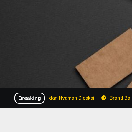
Skip
to
content
: Bahan Adem dan Nyaman Dipakai
Breaking
Brand Baju Modis T