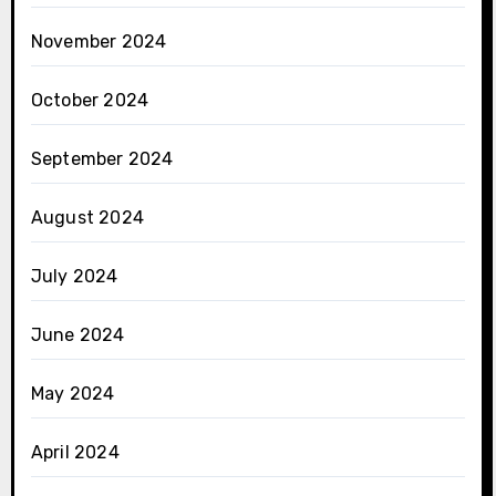
November 2024
October 2024
September 2024
August 2024
July 2024
June 2024
May 2024
April 2024