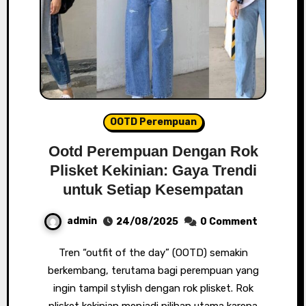
OOTD Perempuan
Ootd Perempuan Dengan Rok
Plisket Kekinian: Gaya Trendi
untuk Setiap Kesempatan
admin
24/08/2025
0 Comment
Tren “outfit of the day” (OOTD) semakin
berkembang, terutama bagi perempuan yang
ingin tampil stylish dengan rok plisket. Rok