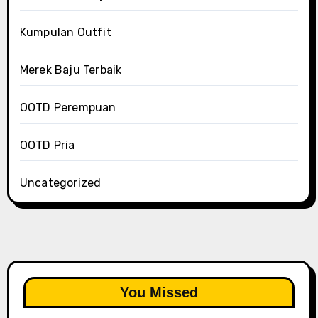
Kumpulan Outfit
Merek Baju Terbaik
OOTD Perempuan
OOTD Pria
Uncategorized
You Missed