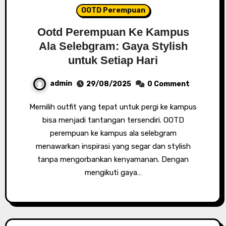
OOTD Perempuan
Ootd Perempuan Ke Kampus
Ala Selebgram: Gaya Stylish
untuk Setiap Hari
admin
29/08/2025
0 Comment
Memilih outfit yang tepat untuk pergi ke kampus
bisa menjadi tantangan tersendiri. OOTD
perempuan ke kampus ala selebgram
menawarkan inspirasi yang segar dan stylish
tanpa mengorbankan kenyamanan. Dengan
mengikuti gaya…