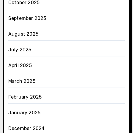
October 2025
September 2025
August 2025
July 2025
April 2025
March 2025
February 2025
January 2025
December 2024