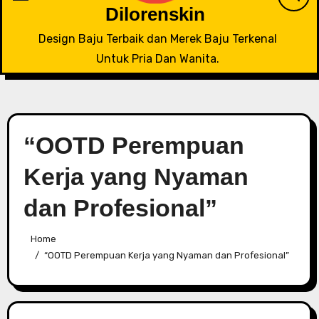
Dilorenskin
Design Baju Terbaik dan Merek Baju Terkenal
Untuk Pria Dan Wanita.
“OOTD Perempuan
Kerja yang Nyaman
dan Profesional”
Home
“OOTD Perempuan Kerja yang Nyaman dan Profesional”