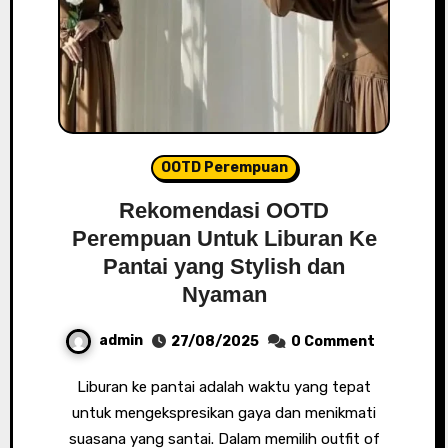
OOTD Perempuan
Rekomendasi OOTD
Perempuan Untuk Liburan Ke
Pantai yang Stylish dan
Nyaman
admin
27/08/2025
0 Comment
Liburan ke pantai adalah waktu yang tepat
untuk mengekspresikan gaya dan menikmati
suasana yang santai. Dalam memilih outfit of