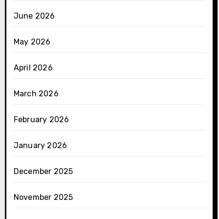
June 2026
May 2026
April 2026
March 2026
February 2026
January 2026
December 2025
November 2025