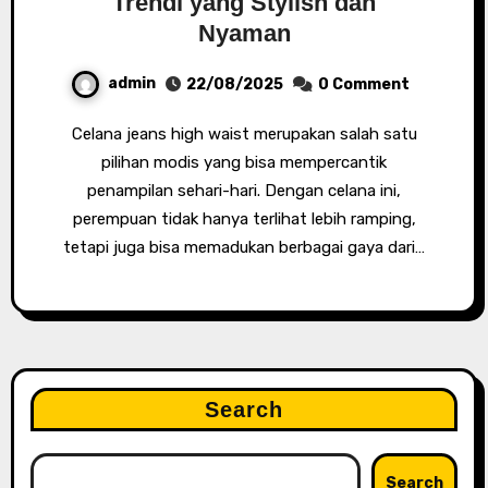
Trendi yang Stylish dan
Nyaman
admin
22/08/2025
0 Comment
Celana jeans high waist merupakan salah satu
pilihan modis yang bisa mempercantik
penampilan sehari-hari. Dengan celana ini,
perempuan tidak hanya terlihat lebih ramping,
tetapi juga bisa memadukan berbagai gaya dari…
Search
Search