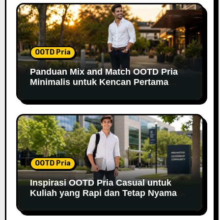
OOTD Pria
Panduan Mix and Match OOTD Pria
Minimalis untuk Kencan Pertama
yang Berkesan
OOTD Pria
Inspirasi OOTD Pria Casual untuk
Kuliah yang Rapi dan Tetap Nyaman
di 2026