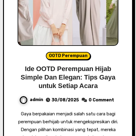
OOTD Perempuan
Ide OOTD Perempuan Hijab
Simple Dan Elegan: Tips Gaya
untuk Setiap Acara
admin
30/08/2025
0 Comment
Gaya berpakaian menjadi salah satu cara bagi
perempuan berhijab untuk mengekspresikan diri.
Dengan pilihan kombinasi yang tepat, mereka