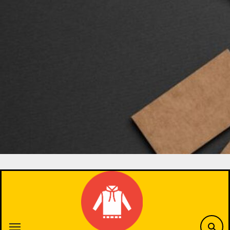
Skip
to
content