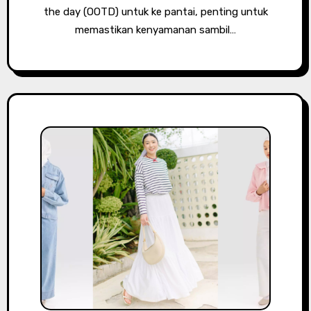
the day (OOTD) untuk ke pantai, penting untuk
memastikan kenyamanan sambil…