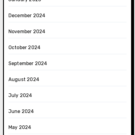
December 2024
November 2024
October 2024
September 2024
August 2024
July 2024
June 2024
May 2024