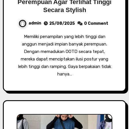
Perempuan Agar Terlihat Tinggi
Secara Stylish
admin
25/08/2025
0 Comment
Memiliki penampilan yang lebih tinggi dan
anggun menjadi impian banyak perempuan.
Dengan memadukan OOTD secara tepat,
mereka dapat menciptakan ilusi postur yang
lebih tinggi dan ramping. Gaya berpakaian tidak
hanya…