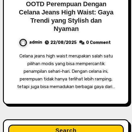
OOTD Perempuan Dengan
Celana Jeans High Waist: Gaya
Trendi yang Stylish dan
Nyaman
admin
22/08/2025
0 Comment
Celana jeans high waist merupakan salah satu
pilihan modis yang bisa mempercantik
penampilan sehari-hari. Dengan celana ini,
perempuan tidak hanya terlihat lebih ramping,
tetapi juga bisa memadukan berbagai gaya dari…
Search