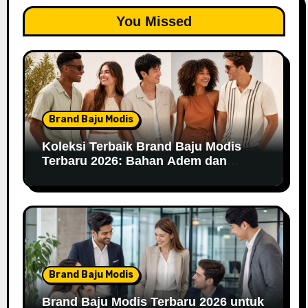
You Missed
Brand Baju Modis
Koleksi Terbaik Brand Baju Modis
Terbaru 2026: Bahan Adem dan
Nyaman Dipakai
Brand Baju Modis
Brand Baju Modis Terbaru 2026 untuk