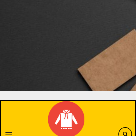
Skip
to
content