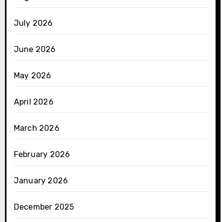
July 2026
June 2026
May 2026
April 2026
March 2026
February 2026
January 2026
December 2025