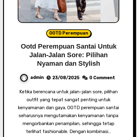
OOTD Perempuan
Ootd Perempuan Santai Untuk
Jalan-Jalan Sore: Pilihan
Nyaman dan Stylish
admin
23/08/2025
0 Comment
Ketika berencana untuk jalan-jalan sore, pilihan
outfit yang tepat sangat penting untuk
kenyamanan dan gaya. OOTD perempuan santai
seharusnya mengutamakan kenyamanan tanpa
mengorbankan penampilan, sehingga tetap
terlihat fashionable. Dengan kombinasi…