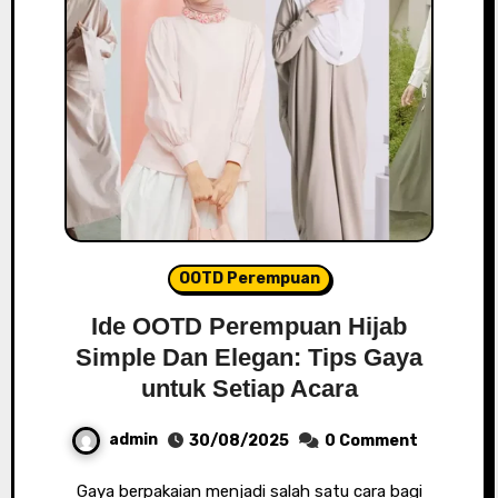
OOTD Perempuan
Ide OOTD Perempuan Hijab
Simple Dan Elegan: Tips Gaya
untuk Setiap Acara
admin
30/08/2025
0 Comment
Gaya berpakaian menjadi salah satu cara bagi