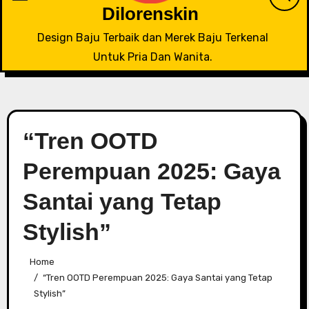
Dilorenskin
Design Baju Terbaik dan Merek Baju Terkenal
Untuk Pria Dan Wanita.
“Tren OOTD
Perempuan 2025: Gaya
Santai yang Tetap
Stylish”
Home
“Tren OOTD Perempuan 2025: Gaya Santai yang Tetap
Stylish”