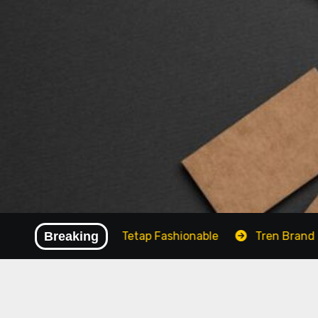
Skip
to
content
al Kantor yang Tetap Fashionable
Breaking
Tren Brand Baju Mo