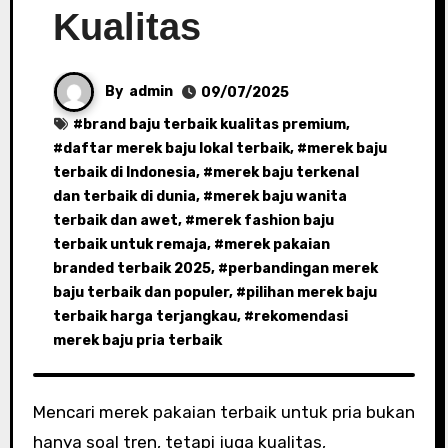
Kualitas
By
admin
09/07/2025
#
brand baju terbaik kualitas premium
,
#
daftar merek baju lokal terbaik
, #
merek baju
terbaik di Indonesia
, #
merek baju terkenal
dan terbaik di dunia
, #
merek baju wanita
terbaik dan awet
, #
merek fashion baju
terbaik untuk remaja
, #
merek pakaian
branded terbaik 2025
, #
perbandingan merek
baju terbaik dan populer
, #
pilihan merek baju
terbaik harga terjangkau
, #
rekomendasi
merek baju pria terbaik
Mencari merek pakaian terbaik untuk pria bukan
hanya soal tren, tetapi juga kualitas,