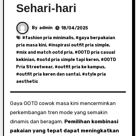
Sehari-hari
By
admin
18/04/2025
#
fashion pria minimalis
, #
gaya berpakaian
pria masa kini
, #
inspirasi outfit pria simple
,
#
mix and match ootd pria
, #
OOTD pria casual
kekinian
, #
ootd pria simple tapi keren
, #
OOTD
Pria Streetwear
, #
outfit pria ke kampus
,
#
outfit pria keren dan santai
, #
style pria
aesthetic
Gaya OOTD cowok masa kini mencerminkan
perkembangan tren mode yang semakin
dinamis dan beragam.
Pemilihan kombinasi
pakaian yang tepat dapat meningkatkan