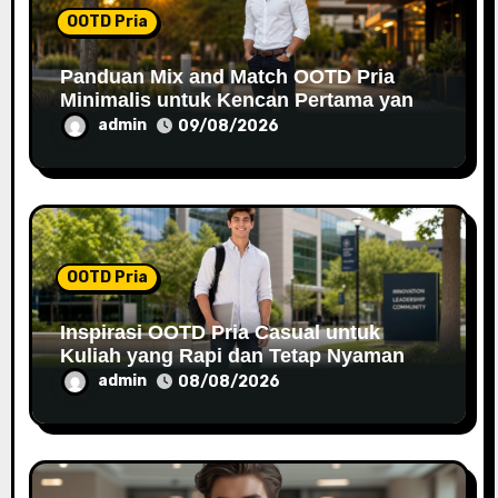
o
OOTD Pria
n
Panduan Mix and Match OOTD Pria
Minimalis untuk Kencan Pertama yang
Berkesan
admin
09/08/2026
OOTD Pria
Inspirasi OOTD Pria Casual untuk
Kuliah yang Rapi dan Tetap Nyaman di
2026
admin
08/08/2026