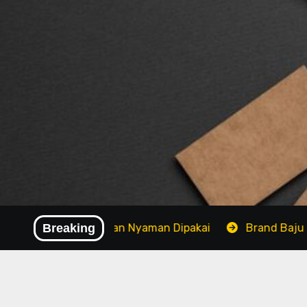
Skip
to
content
 Bahan Adem dan Nyaman Dipakai
Breaking
Brand Baju Modis Ter