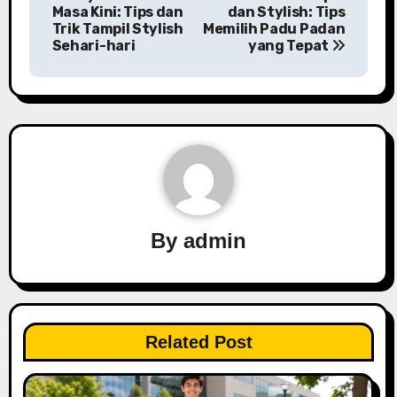
o
Masa Kini: Tips dan
dan Stylish: Tips
Trik Tampil Stylish
Memilih Padu Padan
s
Sehari-hari
yang Tepat
t
n
a
v
i
By
admin
g
a
t
Related Post
i