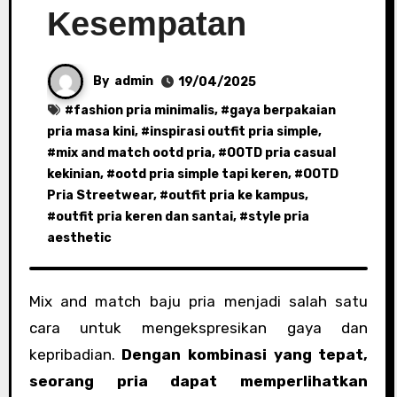
Kesempatan
By
admin
19/04/2025
#
fashion pria minimalis
, #
gaya berpakaian
pria masa kini
, #
inspirasi outfit pria simple
,
#
mix and match ootd pria
, #
OOTD pria casual
kekinian
, #
ootd pria simple tapi keren
, #
OOTD
Pria Streetwear
, #
outfit pria ke kampus
,
#
outfit pria keren dan santai
, #
style pria
aesthetic
Mix and match baju pria menjadi salah satu
cara untuk mengekspresikan gaya dan
kepribadian.
Dengan kombinasi yang tepat,
seorang pria dapat memperlihatkan