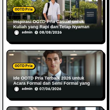
o
OOTD Pria
n
Inspirasi OOTD Pria Casual untuk
Kuliah yang Rapi dan Tetap Nyaman di
2026
admin
08/08/2026
OOTD Pria
Ide OOTD Pria Terbaik 2026 untuk
Acara Formal dan Semi Formal yang
Stylish
admin
07/06/2026