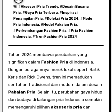
#
Aksesori Pria Trendy
, #
Desain Busana
Pria
, #
Gaya Pria Terbaru
, #
Inspirasi
Penampilan Pria
, #
Koleksi Pria 2024
, #
Mode
Pria Indonesia
, #
Model Pakaian Pria
,
#
Perkembangan Fashion Pria
, #
Pria Fashion
Indonesia
, #
Tren Fashion Pria 2024
Tahun 2024 membawa perubahan yang
signifikan dalam
Fashion Pria
di Indonesia.
Dengan beragamnya merek lokal seperti Batik
Keris dan Rick Owens, tren ini memadukan
sentuhan tradisional dan modern dalam desain
Pakaian Pria
. Selain itu, perubahan gaya hidup
dan budaya di kalangan pria Indonesia semakin
memengaruhi pilihan
aksesoris pria
dan