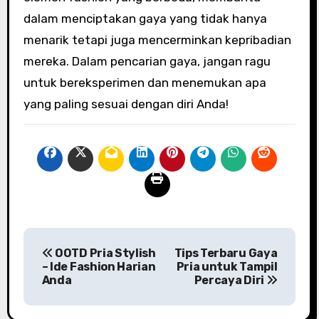
dalam menciptakan gaya yang tidak hanya
menarik tetapi juga mencerminkan kepribadian
mereka. Dalam pencarian gaya, jangan ragu
untuk bereksperimen dan menemukan apa
yang paling sesuai dengan diri Anda!
P
OOTD Pria Stylish
Tips Terbaru Gaya
o
– Ide Fashion Harian
Pria untuk Tampil
Anda
Percaya Diri
s