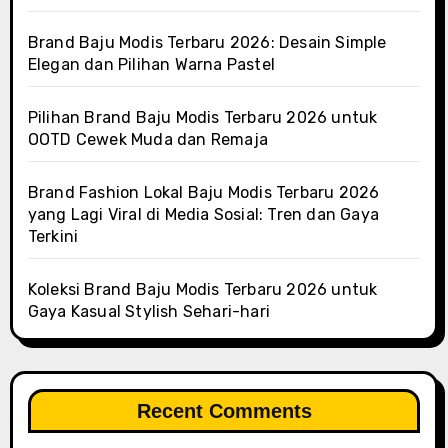
Brand Baju Modis Terbaru 2026: Desain Simple
Elegan dan Pilihan Warna Pastel
Pilihan Brand Baju Modis Terbaru 2026 untuk
OOTD Cewek Muda dan Remaja
Brand Fashion Lokal Baju Modis Terbaru 2026
yang Lagi Viral di Media Sosial: Tren dan Gaya
Terkini
Koleksi Brand Baju Modis Terbaru 2026 untuk
Gaya Kasual Stylish Sehari-hari
Recent Comments