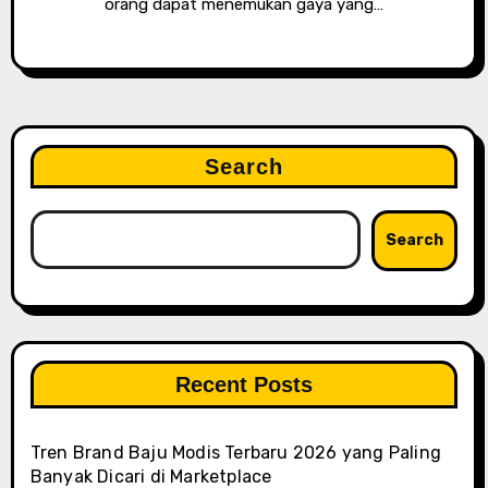
orang dapat menemukan gaya yang…
Search
Search
Recent Posts
Tren Brand Baju Modis Terbaru 2026 yang Paling
Banyak Dicari di Marketplace