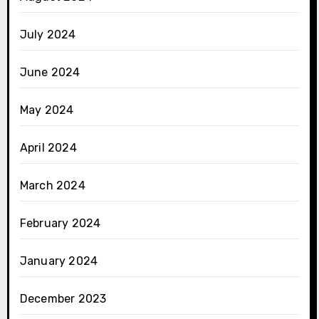
July 2024
June 2024
May 2024
April 2024
March 2024
February 2024
January 2024
December 2023