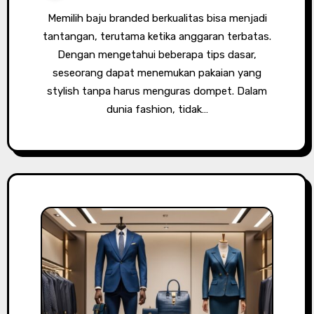
Memilih baju branded berkualitas bisa menjadi
tantangan, terutama ketika anggaran terbatas.
Dengan mengetahui beberapa tips dasar,
seseorang dapat menemukan pakaian yang
stylish tanpa harus menguras dompet. Dalam
dunia fashion, tidak…