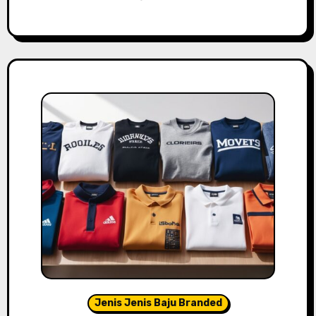
Jenis Jenis Baju Branded