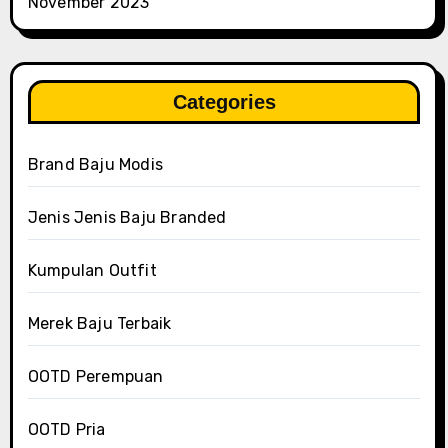
November 2023
Categories
Brand Baju Modis
Jenis Jenis Baju Branded
Kumpulan Outfit
Merek Baju Terbaik
OOTD Perempuan
OOTD Pria