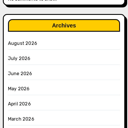
Archives
August 2026
July 2026
June 2026
May 2026
April 2026
March 2026