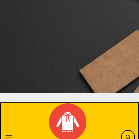
Skip
to
content