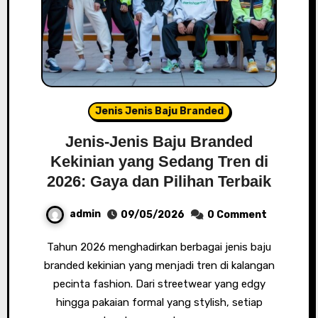
Jenis Jenis Baju Branded
Jenis-Jenis Baju Branded
Kekinian yang Sedang Tren di
2026: Gaya dan Pilihan Terbaik
admin
09/05/2026
0 Comment
Tahun 2026 menghadirkan berbagai jenis baju
branded kekinian yang menjadi tren di kalangan
pecinta fashion. Dari streetwear yang edgy
hingga pakaian formal yang stylish, setiap