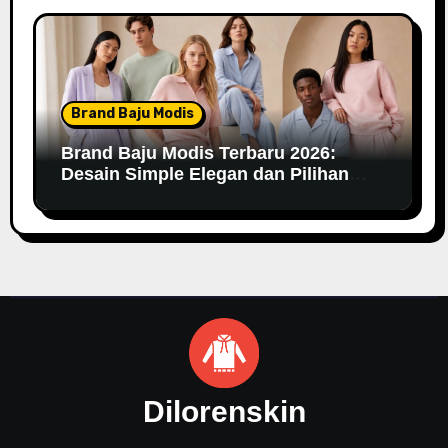
Brand Baju Modis
Brand Baju Modis Terbaru 2026:
Desain Simple Elegan dan Pilihan
Warna Pastel
Dilorenskin