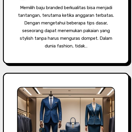
Memilih baju branded berkualitas bisa menjadi
tantangan, terutama ketika anggaran terbatas.
Dengan mengetahui beberapa tips dasar,
seseorang dapat menemukan pakaian yang
stylish tanpa harus menguras dompet. Dalam
dunia fashion, tidak…