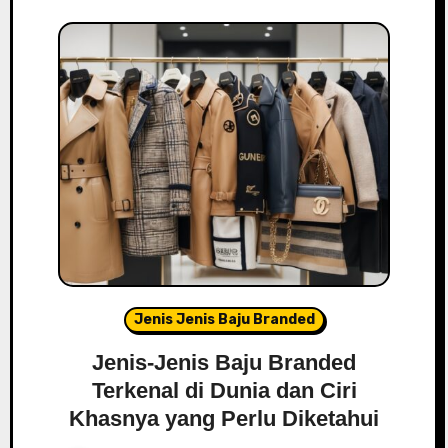
Jenis Jenis Baju Branded
Jenis-Jenis Baju Branded
Terkenal di Dunia dan Ciri
Khasnya yang Perlu Diketahui