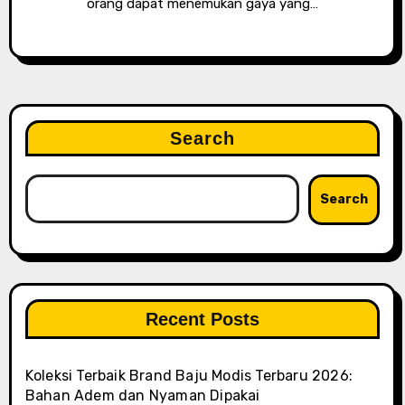
orang dapat menemukan gaya yang…
Search
Search
Recent Posts
Koleksi Terbaik Brand Baju Modis Terbaru 2026:
Bahan Adem dan Nyaman Dipakai