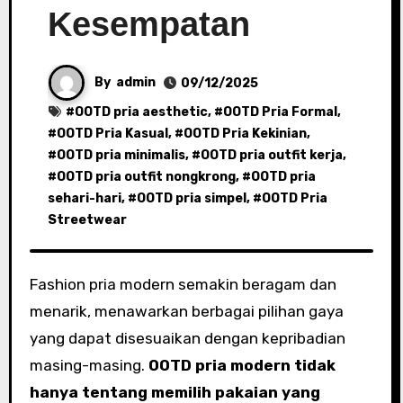
Kesempatan
By
admin
09/12/2025
#
OOTD pria aesthetic
, #
OOTD Pria Formal
,
#
OOTD Pria Kasual
, #
OOTD Pria Kekinian
,
#
OOTD pria minimalis
, #
OOTD pria outfit kerja
,
#
OOTD pria outfit nongkrong
, #
OOTD pria
sehari-hari
, #
OOTD pria simpel
, #
OOTD Pria
Streetwear
Fashion pria modern semakin beragam dan
menarik, menawarkan berbagai pilihan gaya
yang dapat disesuaikan dengan kepribadian
masing-masing.
OOTD pria modern tidak
hanya tentang memilih pakaian yang