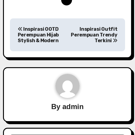
P
Inspirasi OOTD
Inspirasi Outfit
o
Perempuan Hijab
Perempuan Trendy
Stylish & Modern
Terkini
s
t
n
a
v
By
admin
i
g