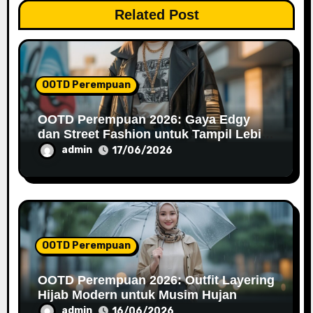
a
Related Post
t
i
o
OOTD Perempuan
n
OOTD Perempuan 2026: Gaya Edgy
dan Street Fashion untuk Tampil Lebih
Percaya Diri
admin
17/06/2026
OOTD Perempuan
OOTD Perempuan 2026: Outfit Layering
Hijab Modern untuk Musim Hujan
admin
16/06/2026