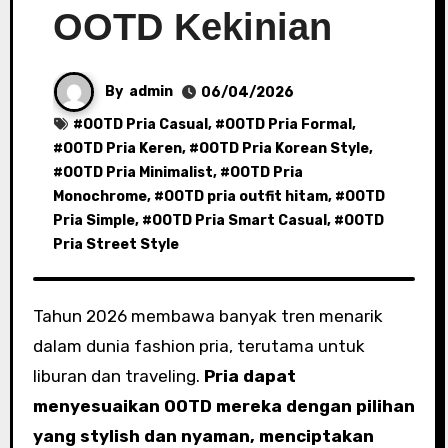
OOTD Kekinian
By
admin
06/04/2026
#
OOTD Pria Casual
, #
OOTD Pria Formal
,
#
OOTD Pria Keren
, #
OOTD Pria Korean Style
,
#
OOTD Pria Minimalist
, #
OOTD Pria
Monochrome
, #
OOTD pria outfit hitam
, #
OOTD
Pria Simple
, #
OOTD Pria Smart Casual
, #
OOTD
Pria Street Style
Tahun 2026 membawa banyak tren menarik
dalam dunia fashion pria, terutama untuk
liburan dan traveling.
Pria dapat
menyesuaikan OOTD mereka dengan pilihan
yang stylish dan nyaman, menciptakan