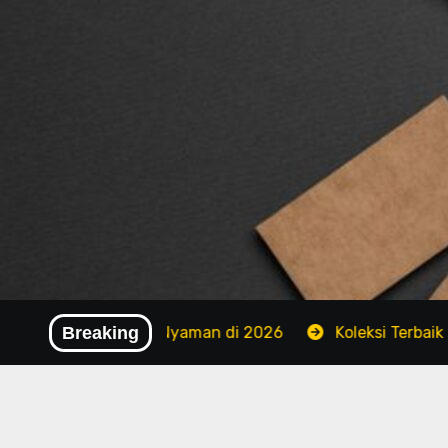
Skip
to
content
api dan Tetap Nyaman di 2026
Breaking
Koleksi Terbaik Brand 