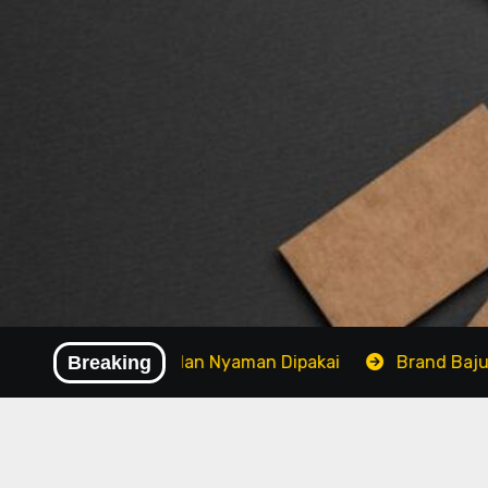
Skip
to
content
 Bahan Adem dan Nyaman Dipakai
Breaking
Brand Baju Modis Te