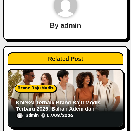
v
i
By
admin
g
a
t
Related Post
i
o
Brand Baju Modis
n
Koleksi Terbaik Brand Baju Modis
Terbaru 2026: Bahan Adem dan
Nyaman Dipakai
admin
07/08/2026