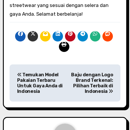
streetwear yang sesuai dengan selera dan
gaya Anda. Selamat berbelanja!
P
Temukan Model
Baju dengan Logo
o
Pakaian Terbaru
Brand Terkenal:
Untuk Gaya Anda di
Pilihan Terbaik di
s
Indonesia
Indonesia
t
n
a