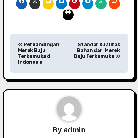
P
Perbandingan
Standar Kualitas
o
Merek Baju
Bahan dari Merek
Terkemuka di
Baju Terkemuka
s
Indonesia
t
n
a
v
i
By
admin