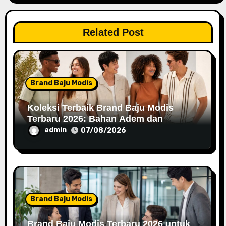
g
a
Related Post
t
i
o
Brand Baju Modis
n
Koleksi Terbaik Brand Baju Modis
Terbaru 2026: Bahan Adem dan
Nyaman Dipakai
admin
07/08/2026
Brand Baju Modis
Brand Baju Modis Terbaru 2026 untuk