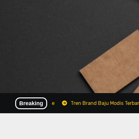
Skip
to
content
p Fashionable
Breaking
Tren Brand Baju Modis Terbaru 2026 ya