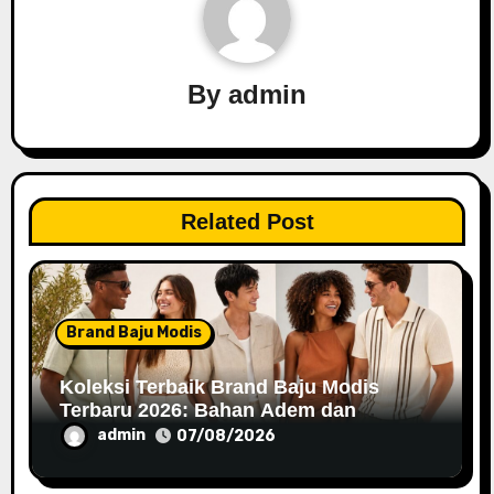
v
i
By
admin
g
a
t
Related Post
i
o
n
Brand Baju Modis
Koleksi Terbaik Brand Baju Modis
Terbaru 2026: Bahan Adem dan
Nyaman Dipakai
admin
07/08/2026