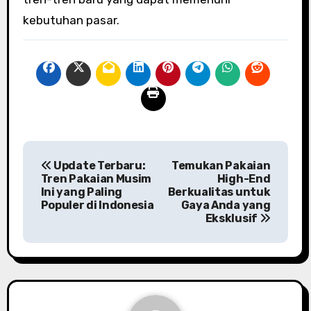
kebutuhan pasar.
P
Update Terbaru:
Temukan Pakaian
o
Tren Pakaian Musim
High-End
Ini yang Paling
Berkualitas untuk
s
Populer di Indonesia
Gaya Anda yang
Eksklusif
t
n
a