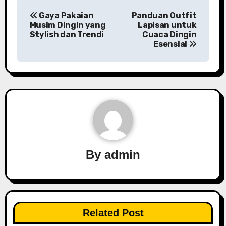
P
Gaya Pakaian
Panduan Outfit
o
Musim Dingin yang
Lapisan untuk
Stylish dan Trendi
Cuaca Dingin
s
Esensial
t
n
a
v
i
By
admin
g
a
t
Related Post