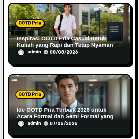
i
o
OOTD Pria
n
Inspirasi OOTD Pria Casual untuk
Kuliah yang Rapi dan Tetap Nyaman di
2026
admin
08/08/2026
OOTD Pria
Ide OOTD Pria Terbaik 2026 untuk
Acara Formal dan Semi Formal yang
Stylish
admin
07/06/2026