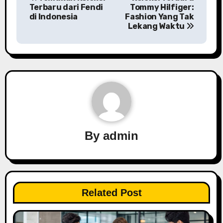
o
Terbaru dari Fendi
Tommy Hilfiger:
di Indonesia
Fashion Yang Tak
s
Lekang Waktu
t
n
a
v
i
By
admin
g
a
t
Related Post
i