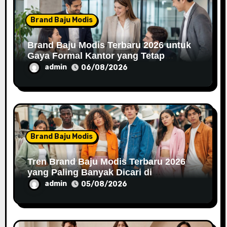
o
Brand Baju Modis
n
Brand Baju Modis Terbaru 2026 untuk
Gaya Formal Kantor yang Tetap
Fashionable
admin
06/08/2026
Brand Baju Modis
Tren Brand Baju Modis Terbaru 2026
yang Paling Banyak Dicari di
Marketplace
admin
05/08/2026