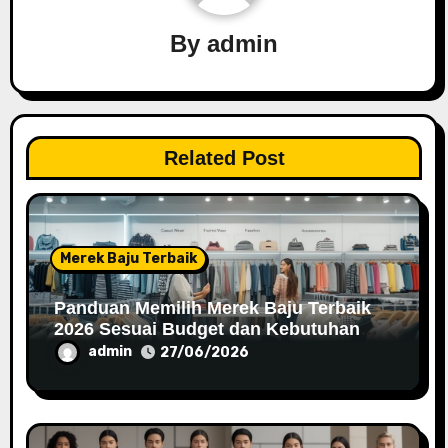
v
By
admin
i
g
a
Related Post
t
i
o
Merek Baju Terbaik
n
Panduan Memilih Merek Baju Terbaik
2026 Sesuai Budget dan Kebutuhan
Fashion Anda
admin
27/06/2026