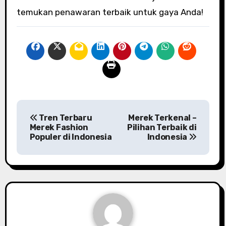
temukan penawaran terbaik untuk gaya Anda!
P
Tren Terbaru
Merek Terkenal –
o
Merek Fashion
Pilihan Terbaik di
Populer di Indonesia
Indonesia
s
t
n
a