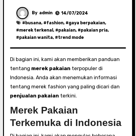
By
admin
14/07/2024
#
busana
, #
fashion
, #
gaya berpakaian
,
#
merek terkenal
, #
pakaian
, #
pakaian pria
,
#
pakaian wanita
, #
trend mode
Di bagian ini, kami akan memberikan panduan
tentang
merek pakaian
terpopuler di
Indonesia. Anda akan menemukan informasi
tentang merek fashion yang paling dicari dan
penjualan pakaian
terkini.
Merek Pakaian
Terkemuka di Indonesia
Di bagian ini, kami akan mengulas beberapa