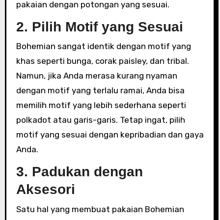
pakaian dengan potongan yang sesuai.
2. Pilih Motif yang Sesuai
Bohemian sangat identik dengan motif yang
khas seperti bunga, corak paisley, dan tribal.
Namun, jika Anda merasa kurang nyaman
dengan motif yang terlalu ramai, Anda bisa
memilih motif yang lebih sederhana seperti
polkadot atau garis-garis. Tetap ingat, pilih
motif yang sesuai dengan kepribadian dan gaya
Anda.
3. Padukan dengan
Aksesori
Satu hal yang membuat pakaian Bohemian