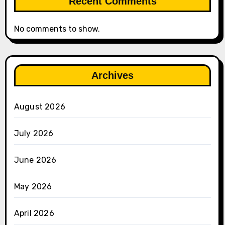
Recent Comments
No comments to show.
Archives
August 2026
July 2026
June 2026
May 2026
April 2026