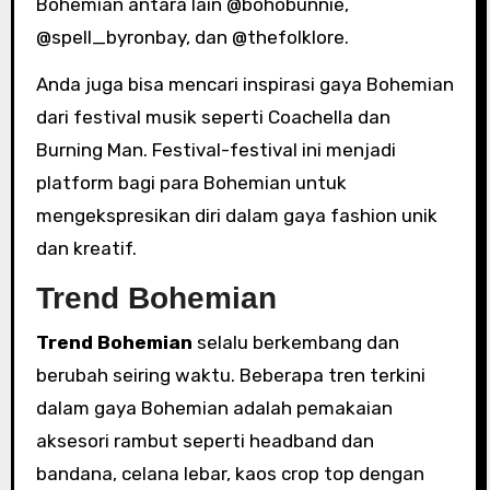
Bohemian antara lain @bohobunnie,
@spell_byronbay, dan @thefolklore.
Anda juga bisa mencari inspirasi gaya Bohemian
dari festival musik seperti Coachella dan
Burning Man. Festival-festival ini menjadi
platform bagi para Bohemian untuk
mengekspresikan diri dalam gaya fashion unik
dan kreatif.
Trend Bohemian
Trend Bohemian
selalu berkembang dan
berubah seiring waktu. Beberapa tren terkini
dalam gaya Bohemian adalah pemakaian
aksesori rambut seperti headband dan
bandana, celana lebar, kaos crop top dengan