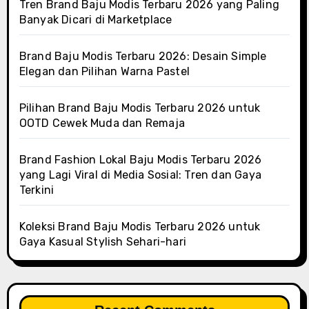
Tren Brand Baju Modis Terbaru 2026 yang Paling
Banyak Dicari di Marketplace
Brand Baju Modis Terbaru 2026: Desain Simple
Elegan dan Pilihan Warna Pastel
Pilihan Brand Baju Modis Terbaru 2026 untuk
OOTD Cewek Muda dan Remaja
Brand Fashion Lokal Baju Modis Terbaru 2026
yang Lagi Viral di Media Sosial: Tren dan Gaya
Terkini
Koleksi Brand Baju Modis Terbaru 2026 untuk
Gaya Kasual Stylish Sehari-hari