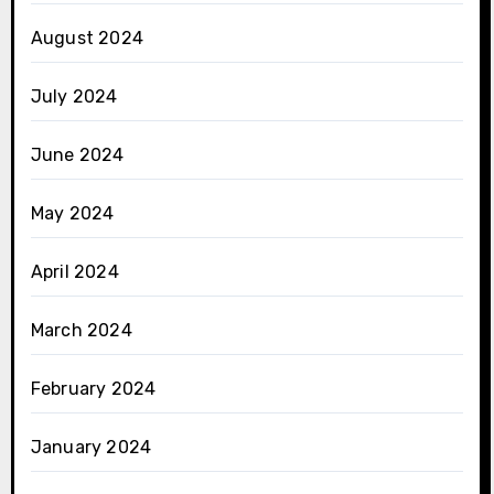
August 2024
July 2024
June 2024
May 2024
April 2024
March 2024
February 2024
January 2024