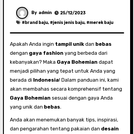
By
admin
25/12/2023
#
brand baju
, #
jenis jenis baju
, #
merek baju
Apakah Anda ingin
tampil unik
dan
bebas
dengan
gaya fashion
yang berbeda dari
kebanyakan? Maka
Gaya Bohemian
dapat
menjadi pilihan yang tepat untuk Anda yang
berada di
Indonesia
! Dalam panduan ini, kami
akan membahas secara komprehensif tentang
Gaya Bohemian
sesuai dengan gaya Anda
yang unik dan
bebas
.
Anda akan menemukan banyak tips, inspirasi,
dan pengarahan tentang pakaian dan
desain