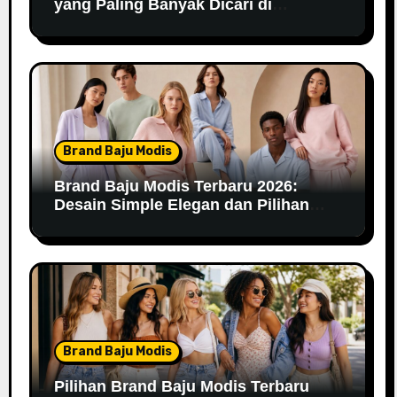
yang Paling Banyak Dicari di
Marketplace
Brand Baju Modis
Brand Baju Modis Terbaru 2026:
Desain Simple Elegan dan Pilihan
Warna Pastel
Brand Baju Modis
Pilihan Brand Baju Modis Terbaru