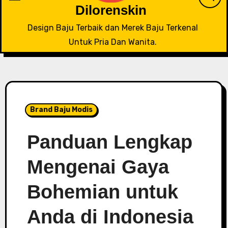
Dilorenskin
Design Baju Terbaik dan Merek Baju Terkenal
Untuk Pria Dan Wanita.
Brand Baju Modis
Panduan Lengkap
Mengenai Gaya
Bohemian untuk
Anda di Indonesia