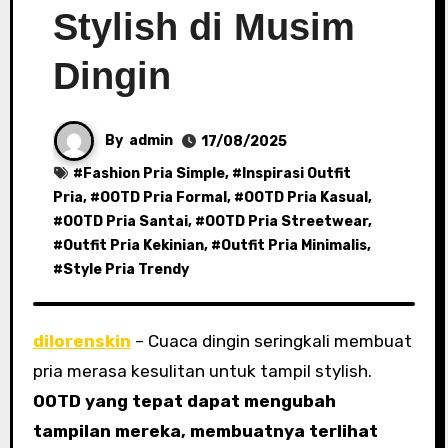
Stylish di Musim
Dingin
By
admin
17/08/2025
#
Fashion Pria Simple
, #
Inspirasi Outfit
Pria
, #
OOTD Pria Formal
, #
OOTD Pria Kasual
,
#
OOTD Pria Santai
, #
OOTD Pria Streetwear
,
#
Outfit Pria Kekinian
, #
Outfit Pria Minimalis
,
#
Style Pria Trendy
dilorenskin
– Cuaca dingin seringkali membuat
pria merasa kesulitan untuk tampil stylish.
OOTD yang tepat dapat mengubah
tampilan mereka, membuatnya terlihat