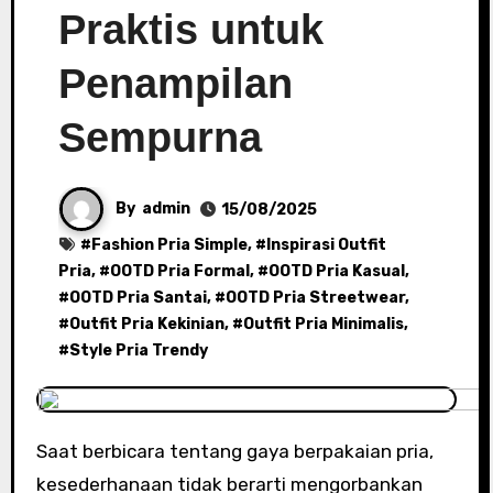
Praktis untuk
Penampilan
Sempurna
By
admin
15/08/2025
#
Fashion Pria Simple
, #
Inspirasi Outfit
Pria
, #
OOTD Pria Formal
, #
OOTD Pria Kasual
,
#
OOTD Pria Santai
, #
OOTD Pria Streetwear
,
#
Outfit Pria Kekinian
, #
Outfit Pria Minimalis
,
#
Style Pria Trendy
Saat berbicara tentang gaya berpakaian pria,
kesederhanaan tidak berarti mengorbankan