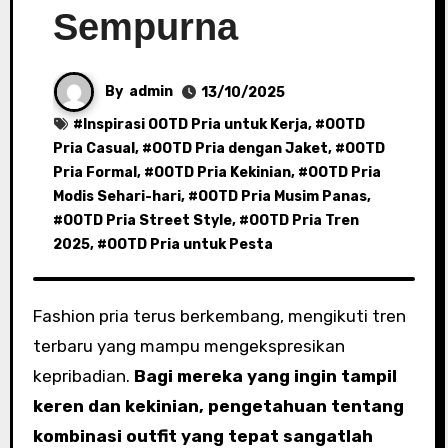
Sempurna
By
admin
13/10/2025
#
Inspirasi OOTD Pria untuk Kerja
, #
OOTD
Pria Casual
, #
OOTD Pria dengan Jaket
, #
OOTD
Pria Formal
, #
OOTD Pria Kekinian
, #
OOTD Pria
Modis Sehari-hari
, #
OOTD Pria Musim Panas
,
#
OOTD Pria Street Style
, #
OOTD Pria Tren
2025
, #
OOTD Pria untuk Pesta
Fashion pria terus berkembang, mengikuti tren
terbaru yang mampu mengekspresikan
kepribadian.
Bagi mereka yang ingin tampil
keren dan kekinian, pengetahuan tentang
kombinasi outfit yang tepat sangatlah