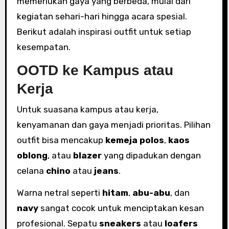
memerlukan gaya yang berbeda, mulai dari
kegiatan sehari-hari hingga acara spesial.
Berikut adalah inspirasi outfit untuk setiap
kesempatan.
OOTD ke Kampus atau
Kerja
Untuk suasana kampus atau kerja,
kenyamanan dan gaya menjadi prioritas. Pilihan
outfit bisa mencakup
kemeja polos
,
kaos
oblong
, atau
blazer
yang dipadukan dengan
celana
chino
atau
jeans
.
Warna netral seperti
hitam
,
abu-abu
, dan
navy
sangat cocok untuk menciptakan kesan
profesional. Sepatu
sneakers
atau
loafers