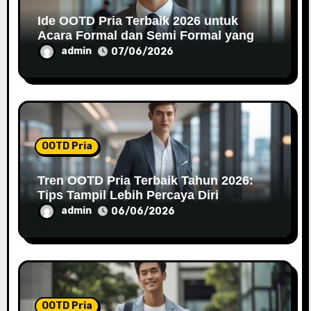
n
Ide OOTD Pria Terbaik 2026 untuk
Acara Formal dan Semi Formal yang
Stylish
admin
07/06/2026
OOTD Pria
Tren OOTD Pria Terbaik Tahun 2026:
Tips Tampil Lebih Percaya Diri
admin
06/06/2026
OOTD Pria