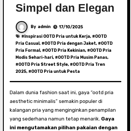
Simpel dan Elegan
By
admin
17/10/2025
#
Inspirasi OOTD Pria untuk Kerja
, #
OOTD
Pria Casual
, #
OOTD Pria dengan Jaket
, #
OOTD
Pria Formal
, #
OOTD Pria Kekinian
, #
OOTD Pria
Modis Sehari-hari
, #
OOTD Pria Musim Panas
,
#
OOTD Pria Street Style
, #
OOTD Pria Tren
2025
, #
OOTD Pria untuk Pesta
Dalam dunia fashion saat ini, gaya “ootd pria
aesthetic minimalis” semakin populer di
kalangan pria yang menginginkan penampilan
yang sederhana namun tetap menarik.
Gaya
ini mengutamakan pilihan pakaian dengan