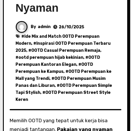
Nyaman
By
admin
26/10/2025
#
Ide Mix and Match OOTD Perempuan
Modern
, #
Inspirasi OOTD Perempuan Terbaru
2025
, #
OOTD Casual Perempuan Remaja
,
#
ootd perempuan hijab kekinian
, #
OOTD
Perempuan Kantoran Elegan
, #
OOTD
Perempuan ke Kampus
, #
OOTD Perempuan ke
Mall yang Trendi
, #
OOTD Perempuan Musim
Panas dan Liburan
, #
OOTD Perempuan Simple
Tapi Stylish
, #
OOTD Perempuan Street Style
Keren
Memilih OOTD yang tepat untuk kerja bisa
menjadi tantangan.
Pakaian yang nyaman