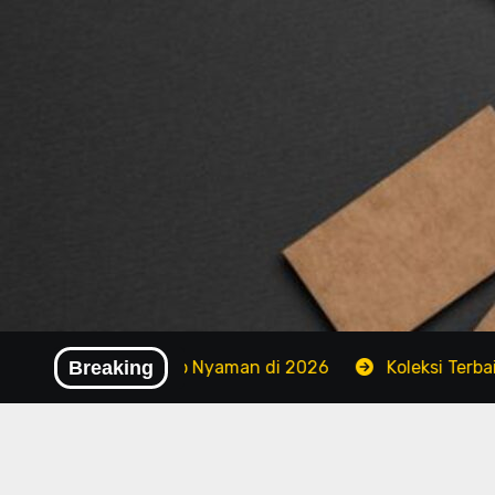
Skip
to
content
Rapi dan Tetap Nyaman di 2026
Breaking
Koleksi Terbaik Brand