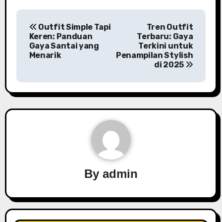
P
Outfit Simple Tapi
Tren Outfit
o
Keren: Panduan
Terbaru: Gaya
Gaya Santai yang
Terkini untuk
s
Menarik
Penampilan Stylish
di 2025
t
n
a
v
i
By
admin
g
a