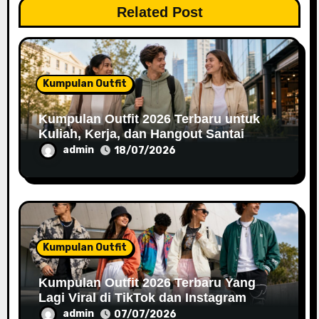
t
Related Post
i
o
n
Kumpulan Outfit
Kumpulan Outfit 2026 Terbaru untuk
Kuliah, Kerja, dan Hangout Santai
admin
18/07/2026
Kumpulan Outfit
Kumpulan Outfit 2026 Terbaru Yang
Lagi Viral di TikTok dan Instagram
admin
07/07/2026