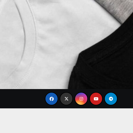
nd Baju Modis Terbaru 2026: Desain Simple Elegan dan Pili