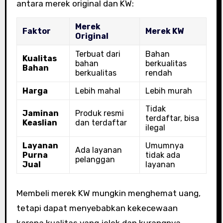
antara merek original dan KW:
Merek
Faktor
Merek KW
Original
Terbuat dari
Bahan
Kualitas
bahan
berkualitas
Bahan
berkualitas
rendah
Harga
Lebih mahal
Lebih murah
Tidak
Jaminan
Produk resmi
terdaftar, bisa
Keaslian
dan terdaftar
ilegal
Layanan
Umumnya
Ada layanan
Purna
tidak ada
pelanggan
Jual
layanan
Membeli merek KW mungkin menghemat uang,
tetapi dapat menyebabkan kekecewaan
karena kualitas yang jelek dan kurangnya