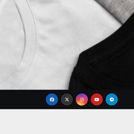
nable
Tren Brand Baju Modis Terbaru 2026 yang Palin