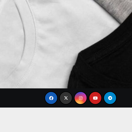
ren Brand Baju Modis Terbaru 2026 yang Paling Banyak Dica