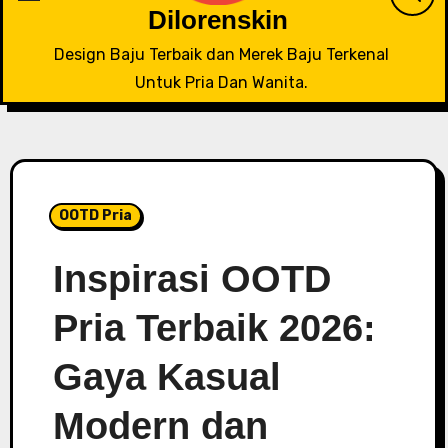
Dilorenskin
Design Baju Terbaik dan Merek Baju Terkenal
Untuk Pria Dan Wanita.
OOTD Pria
Inspirasi OOTD
Pria Terbaik 2026:
Gaya Kasual
Modern dan