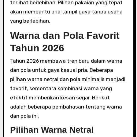
terlihat berlebihan. Pilihan pakaian yang tepat
akan membantu pria tampil gaya tanpa usaha
yang berlebihan.
Warna dan Pola Favorit
Tahun 2026
Tahun 2026 membawa tren baru dalam warna
dan pola untuk gaya kasual pria. Beberapa
pilihan warna netral dan pola minimalis menjadi
favorit, sementara kombinasi warna yang
efektif memberikan kesan segar. Berikut
adalah beberapa pembahasan tentang warna
dan pola ini.
Pilihan Warna Netral