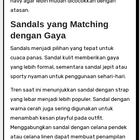
navy agar lebih mudah dicocokkan dengan
atasan.
Sandals yang Matching
dengan Gaya
Sandals menjadi pilihan yang tepat untuk
cuaca panas. Sandal kulit memberikan gaya
yang lebih formal, sementara sandal jepit atau
sporty nyaman untuk penggunaan sehari-hari.
Tren saat ini menunjukkan sandal dengan strap
yang lebar menjadi lebih populer. Sandal dengan
warna cerah juga sering digunakan untuk
menambah kesan playful pada outfit.
Menggabungkan sandal dengan celana pendek
atau celana linen dapat membuat penampilan