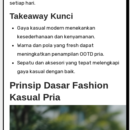
setiap hari.
Takeaway Kunci
Gaya kasual modern menekankan
kesederhanaan dan kenyamanan.
Warna dan pola yang fresh dapat
meningkatkan penampilan OOTD pria.
Sepatu dan aksesori yang tepat melengkapi
gaya kasual dengan baik.
Prinsip Dasar Fashion
Kasual Pria