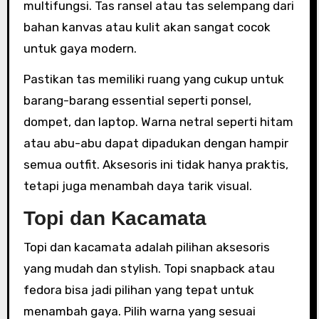
multifungsi. Tas ransel atau tas selempang dari
bahan kanvas atau kulit akan sangat cocok
untuk gaya modern.
Pastikan tas memiliki ruang yang cukup untuk
barang-barang essential seperti ponsel,
dompet, dan laptop. Warna netral seperti hitam
atau abu-abu dapat dipadukan dengan hampir
semua outfit. Aksesoris ini tidak hanya praktis,
tetapi juga menambah daya tarik visual.
Topi dan Kacamata
Topi dan kacamata adalah pilihan aksesoris
yang mudah dan stylish. Topi snapback atau
fedora bisa jadi pilihan yang tepat untuk
menambah gaya. Pilih warna yang sesuai