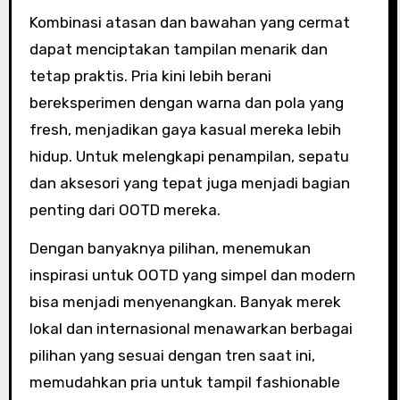
Kombinasi atasan dan bawahan yang cermat
dapat menciptakan tampilan menarik dan
tetap praktis. Pria kini lebih berani
bereksperimen dengan warna dan pola yang
fresh, menjadikan gaya kasual mereka lebih
hidup. Untuk melengkapi penampilan, sepatu
dan aksesori yang tepat juga menjadi bagian
penting dari OOTD mereka.
Dengan banyaknya pilihan, menemukan
inspirasi untuk OOTD yang simpel dan modern
bisa menjadi menyenangkan. Banyak merek
lokal dan internasional menawarkan berbagai
pilihan yang sesuai dengan tren saat ini,
memudahkan pria untuk tampil fashionable