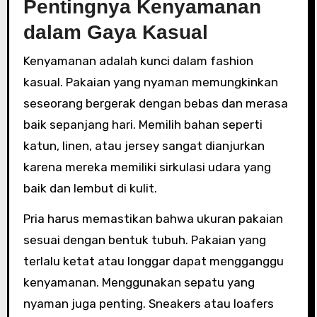
Pentingnya Kenyamanan
dalam Gaya Kasual
Kenyamanan adalah kunci dalam fashion
kasual. Pakaian yang nyaman memungkinkan
seseorang bergerak dengan bebas dan merasa
baik sepanjang hari. Memilih bahan seperti
katun, linen, atau jersey sangat dianjurkan
karena mereka memiliki sirkulasi udara yang
baik dan lembut di kulit.
Pria harus memastikan bahwa ukuran pakaian
sesuai dengan bentuk tubuh. Pakaian yang
terlalu ketat atau longgar dapat mengganggu
kenyamanan. Menggunakan sepatu yang
nyaman juga penting. Sneakers atau loafers