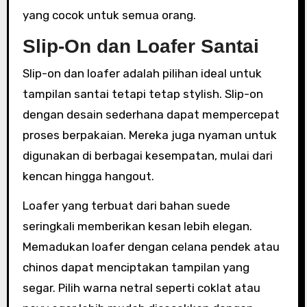
yang cocok untuk semua orang.
Slip-On dan Loafer Santai
Slip-on dan loafer adalah pilihan ideal untuk
tampilan santai tetapi tetap stylish. Slip-on
dengan desain sederhana dapat mempercepat
proses berpakaian. Mereka juga nyaman untuk
digunakan di berbagai kesempatan, mulai dari
kencan hingga hangout.
Loafer yang terbuat dari bahan suede
seringkali memberikan kesan lebih elegan.
Memadukan loafer dengan celana pendek atau
chinos dapat menciptakan tampilan yang
segar. Pilih warna netral seperti coklat atau