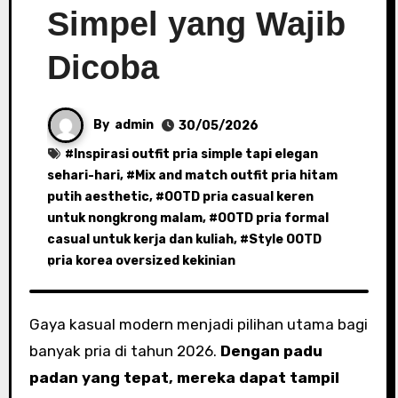
Simpel yang Wajib
Dicoba
By
admin
30/05/2026
#
Inspirasi outfit pria simple tapi elegan
sehari-hari
, #
Mix and match outfit pria hitam
putih aesthetic
, #
OOTD pria casual keren
untuk nongkrong malam
, #
OOTD pria formal
casual untuk kerja dan kuliah
, #
Style OOTD
pria korea oversized kekinian
Gaya kasual modern menjadi pilihan utama bagi
banyak pria di tahun 2026.
Dengan padu
padan yang tepat, mereka dapat tampil