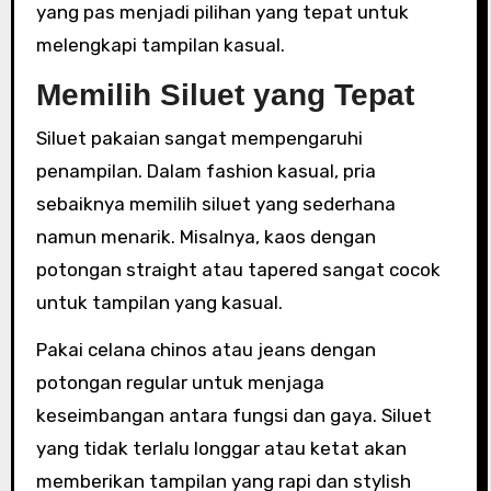
yang pas menjadi pilihan yang tepat untuk
melengkapi tampilan kasual.
Memilih Siluet yang Tepat
Siluet pakaian sangat mempengaruhi
penampilan. Dalam fashion kasual, pria
sebaiknya memilih siluet yang sederhana
namun menarik. Misalnya, kaos dengan
potongan straight atau tapered sangat cocok
untuk tampilan yang kasual.
Pakai celana chinos atau jeans dengan
potongan regular untuk menjaga
keseimbangan antara fungsi dan gaya. Siluet
yang tidak terlalu longgar atau ketat akan
memberikan tampilan yang rapi dan stylish