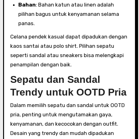
Bahan
: Bahan katun atau linen adalah
pilihan bagus untuk kenyamanan selama
panas.
Celana pendek kasual dapat dipadukan dengan
kaos santai atau polo shirt. Pilihan sepatu
seperti sandal atau sneakers bisa melengkapi
penampilan dengan baik.
Sepatu dan Sandal
Trendy untuk OOTD Pria
Dalam memilih sepatu dan sandal untuk OOTD
pria, penting untuk mengutamakan gaya,
kenyamanan, dan kecocokan dengan outfit.
Desain yang trendy dan mudah dipadukan