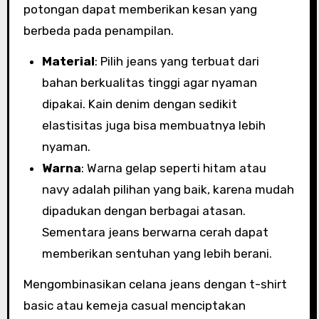
potongan dapat memberikan kesan yang
berbeda pada penampilan.
Material
: Pilih jeans yang terbuat dari
bahan berkualitas tinggi agar nyaman
dipakai. Kain denim dengan sedikit
elastisitas juga bisa membuatnya lebih
nyaman.
Warna
: Warna gelap seperti hitam atau
navy adalah pilihan yang baik, karena mudah
dipadukan dengan berbagai atasan.
Sementara jeans berwarna cerah dapat
memberikan sentuhan yang lebih berani.
Mengombinasikan celana jeans dengan t-shirt
basic atau kemeja casual menciptakan