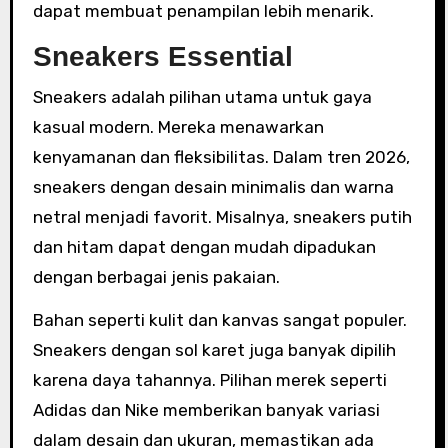
dapat membuat penampilan lebih menarik.
Sneakers Essential
Sneakers adalah pilihan utama untuk gaya
kasual modern. Mereka menawarkan
kenyamanan dan fleksibilitas. Dalam tren 2026,
sneakers dengan desain minimalis dan warna
netral menjadi favorit. Misalnya, sneakers putih
dan hitam dapat dengan mudah dipadukan
dengan berbagai jenis pakaian.
Bahan seperti kulit dan kanvas sangat populer.
Sneakers dengan sol karet juga banyak dipilih
karena daya tahannya. Pilihan merek seperti
Adidas dan Nike memberikan banyak variasi
dalam desain dan ukuran, memastikan ada