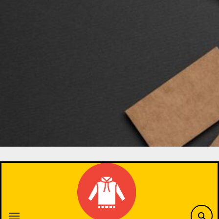
Skip
to
content