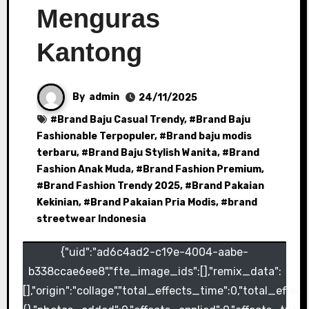
Menguras
Kantong
By
admin
24/11/2025
#
Brand Baju Casual Trendy
, #
Brand Baju
Fashionable Terpopuler
, #
Brand baju modis
terbaru
, #
Brand Baju Stylish Wanita
, #
Brand
Fashion Anak Muda
, #
Brand Fashion Premium
,
#
Brand Fashion Trendy 2025
, #
Brand Pakaian
Kekinian
, #
Brand Pakaian Pria Modis
, #
brand
streetwear Indonesia
{"uid":"ad6c4ad2-c19e-4004-aabe-
b338ccae6ee8","fte_image_ids":[],"remix_data":
[],"origin":"collage","total_effects_time":0,"total_ef