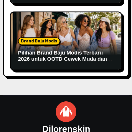
Brand Baju Modis
Pilihan Brand Baju Modis Terbaru
2026 untuk OOTD Cewek Muda dan
Remaja
Dilorenskin