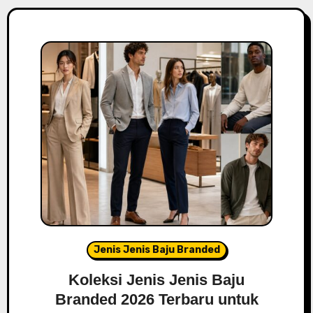
Jenis Jenis Baju Branded
Koleksi Jenis Jenis Baju
Branded 2026 Terbaru untuk