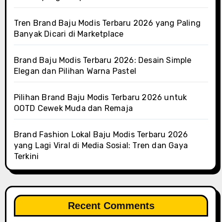
Tren Brand Baju Modis Terbaru 2026 yang Paling
Banyak Dicari di Marketplace
Brand Baju Modis Terbaru 2026: Desain Simple
Elegan dan Pilihan Warna Pastel
Pilihan Brand Baju Modis Terbaru 2026 untuk
OOTD Cewek Muda dan Remaja
Brand Fashion Lokal Baju Modis Terbaru 2026
yang Lagi Viral di Media Sosial: Tren dan Gaya
Terkini
Recent Comments