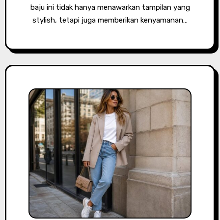
baju ini tidak hanya menawarkan tampilan yang
stylish, tetapi juga memberikan kenyamanan…