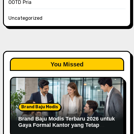
OOTD Pria
Uncategorized
You Missed
Brand Baju Modis
Brand Baju Modis Terbaru 2026 untuk
Gaya Formal Kantor yang Tetap
Fashionable