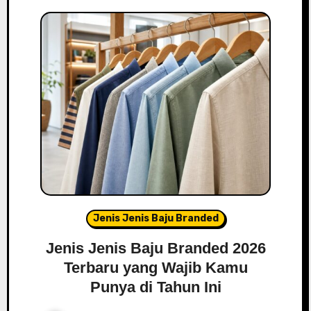
Jenis Jenis Baju Branded
Jenis Jenis Baju Branded 2026
Terbaru yang Wajib Kamu
Punya di Tahun Ini