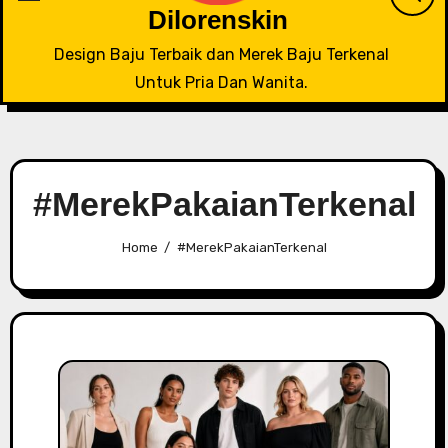
Dilorenskin
Design Baju Terbaik dan Merek Baju Terkenal
Untuk Pria Dan Wanita.
#MerekPakaianTerkenal
Home
#MerekPakaianTerkenal