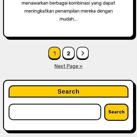
menawarkan berbagai kombinasi yang dapat
meningkatkan penampilan mereka dengan
mudah.…
Posts
1
2
pagination
Next Page »
Search
Search