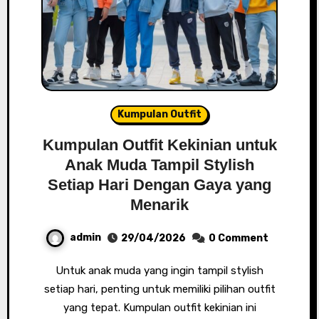
Kumpulan Outfit
Kumpulan Outfit Kekinian untuk
Anak Muda Tampil Stylish
Setiap Hari Dengan Gaya yang
Menarik
admin
29/04/2026
0 Comment
Untuk anak muda yang ingin tampil stylish
setiap hari, penting untuk memiliki pilihan outfit
yang tepat. Kumpulan outfit kekinian ini