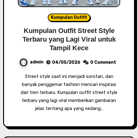
Kumpulan Outfit
Kumpulan Outfit Street Style
Terbaru yang Lagi Viral untuk
Tampil Kece
admin
04/05/2026
0 Comment
Street style saat ini menjadi sorotan, dan
banyak penggemar fashion mencari inspirasi
dari tren terbaru. Kumpulan outfit street style
terbaru yang lagi viral memberikan gambaran
jelas tentang apa yang sedang…