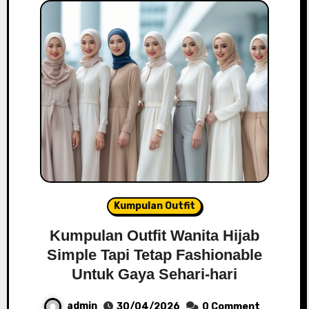
Kumpulan Outfit
Kumpulan Outfit Wanita Hijab
Simple Tapi Tetap Fashionable
Untuk Gaya Sehari-hari
admin
30/04/2026
0 Comment