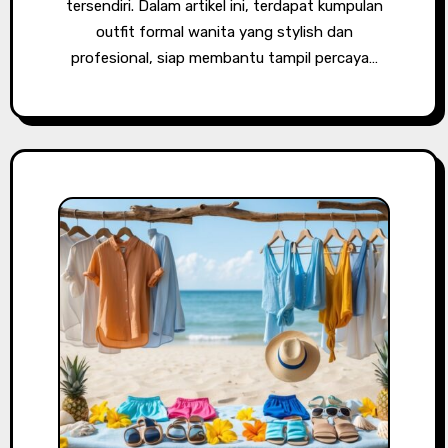
tersendiri. Dalam artikel ini, terdapat kumpulan
outfit formal wanita yang stylish dan
profesional, siap membantu tampil percaya…