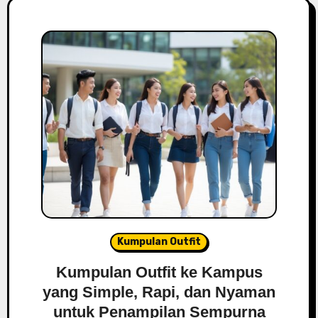
Kumpulan Outfit
Kumpulan Outfit ke Kampus
yang Simple, Rapi, dan Nyaman
untuk Penampilan Sempurna