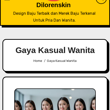
Dilorenskin
Design Baju Terbaik dan Merek Baju Terkenal
Untuk Pria Dan Wanita.
Gaya Kasual Wanita
Home
Gaya Kasual Wanita