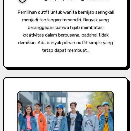
Pemilihan outfit untuk wanita berhijab seringkali
menjadi tantangan tersendiri. Banyak yang
beranggapan bahwa hijab membatasi
kreativitas dalam berbusana, padahal tidak
demikian. Ada banyak pilihan outfit simple yang
tetap dapat membuat…