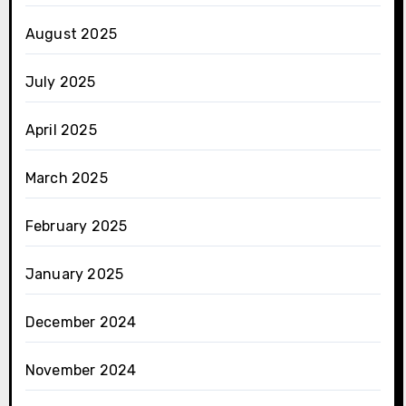
August 2025
July 2025
April 2025
March 2025
February 2025
January 2025
December 2024
November 2024