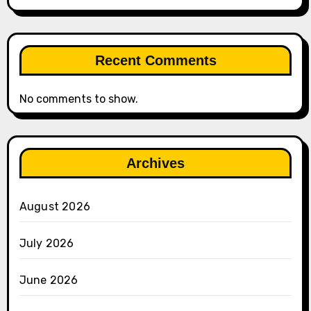
Recent Comments
No comments to show.
Archives
August 2026
July 2026
June 2026