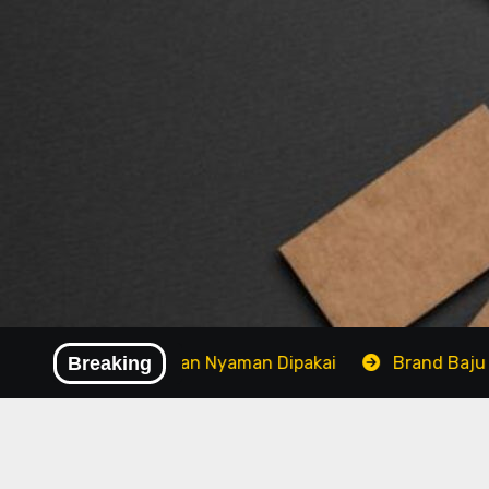
Skip
to
content
 Bahan Adem dan Nyaman Dipakai
Breaking
Brand Baju Modis Te